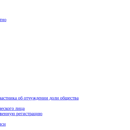
тно
частника об отчуждении доли общества
еского лица
твенную регистрацию
иси