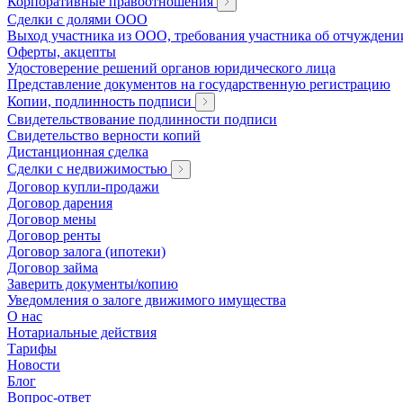
Корпоративные правоотношения
Сделки с долями ООО
Выход участника из ООО, требования участника об отчуждени
Оферты, акцепты
Удостоверение решений органов юридического лица
Представление документов на государственную регистрацию
Копии, подлинность подписи
Свидетельствование подлинности подписи
Свидетельство верности копий
Дистанционная сделка
Сделки с недвижимостью
Договор купли-продажи
Договор дарения
Договор мены
Договор ренты
Договор залога (ипотеки)
Договор займа
Заверить документы/копию
Уведомления о залоге движимого имущества
О нас
Нотариальные действия
Тарифы
Новости
Блог
Вопрос-ответ