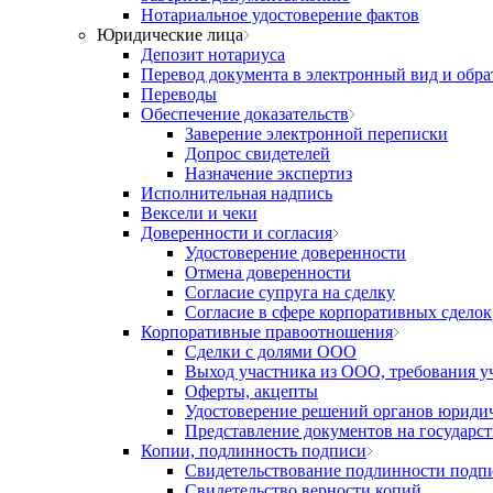
Нотариальное удостоверение фактов
Юридические лица
Депозит нотариуса
Перевод документа в электронный вид и обра
Переводы
Обеспечение доказательств
Заверение электронной переписки
Допрос свидетелей
Назначение экспертиз
Исполнительная надпись
Вексели и чеки
Доверенности и согласия
Удостоверение доверенности
Отмена доверенности
Согласие супруга на сделку
Согласие в сфере корпоративных сделок
Корпоративные правоотношения
Сделки с долями ООО
Выход участника из ООО, требования у
Оферты, акцепты
Удостоверение решений органов юридич
Представление документов на государс
Копии, подлинность подписи
Свидетельствование подлинности подп
Свидетельство верности копий