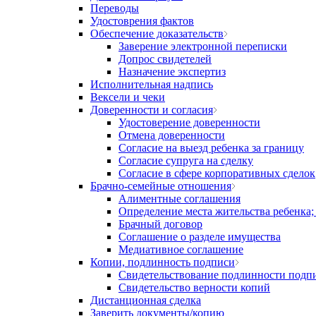
Переводы
Удостоврения фактов
Обеспечение доказательств
Заверение электронной переписки
Допрос свидетелей
Назначение экспертиз
Исполнительная надпись
Вексели и чеки
Доверенности и согласия
Удостоверение доверенности
Отмена доверенности
Согласие на выезд ребенка за границу
Согласие супруга на сделку
Согласие в сфере корпоративных сделок
Брачно-семейные отношения
Алиментные соглашения
Определение места жительства ребенка;
Брачный договор
Соглашение о разделе имущества
Медиативное соглашение
Копии, подлинность подписи
Свидетельствование подлинности подп
Свидетельство верности копий
Дистанционная сделка
Заверить документы/копию