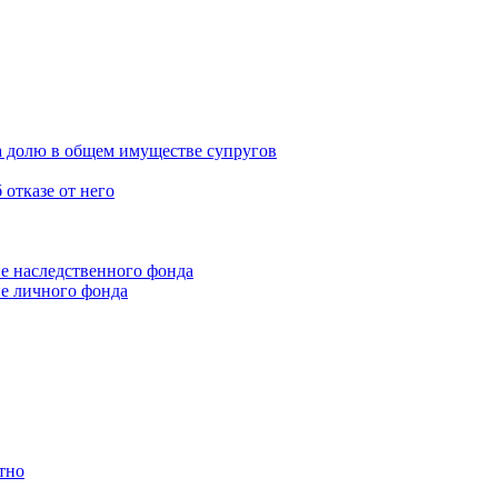
а долю в общем имуществе супругов
 отказе от него
е наследственного фонда
е личного фонда
тно