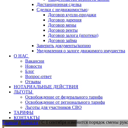
Дистанционная сделка
Сделки с недвижимостью
Договор купли-продажи
Договор дарения
Договор мены
Договор ренты
Договор залога (ипотеки)
Договор займа
Заверить документы/копию
Уведомления о залоге движимого имущества
О НАС
Вакансии
Новости
Блог
Вопрос-ответ
Отзывы
НОТАРИАЛЬНЫЕ ДЕЙСТВИЯ
ЛЬГОТЫ
Освобождение от федерального тарифа
Освобождение от регионального тарифа
Льготы для участников СВО
ТАРИФЫ
КОНТАКТЫ
Главная
/
Новости
/
С 1 сентября изменится порядок смены ру