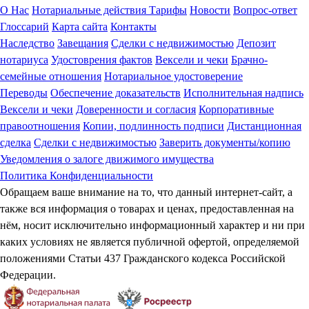
О Нас
Нотариальные действия
Тарифы
Новости
Вопрос-ответ
Глоссарий
Карта сайта
Контакты
Наследство
Завещания
Сделки с недвижимостью
Депозит
нотариуса
Удостоврения фактов
Вексели и чеки
Брачно-
семейные отношения
Нотариальное удостоверение
Переводы
Обеспечение доказательств
Исполнительная надпись
Вексели и чеки
Доверенности и согласия
Корпоративные
правоотношения
Копии, подлинность подписи
Дистанционная
сделка
Сделки с недвижимостью
Заверить документы/копию
Уведомления о залоге движимого имущества
Политика Конфиденциальности
Обращаем ваше внимание на то, что данный интернет-сайт, а
также вся информация о товарах и ценах, предоставленная на
нём, носит исключительно информационный характер и ни при
каких условиях не является публичной офертой, определяемой
положениями Статьи 437 Гражданского кодекса Российской
Федерации.