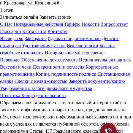
г. Краснодар, ул. Кузнечная 6,
1 этаж
Записаться онлайн
Заказать звонок
О Нас
Нотариальные действия
Тарифы
Новости
Вопрос-ответ
Глоссарий
Карта сайта
Контакты
Наследство
Завещания
Сделки с недвижимостью
Депозит
нотариуса
Удостоврения фактов
Вексели и чеки
Брачно-
семейные отношения
Нотариальное удостоверение
Переводы
Обеспечение доказательств
Исполнительная надпись
Вексели и чеки
Доверенности и согласия
Корпоративные
правоотношения
Копии, подлинность подписи
Дистанционная
сделка
Сделки с недвижимостью
Заверить документы/копию
Уведомления о залоге движимого имущества
Политика Конфиденциальности
Обращаем ваше внимание на то, что данный интернет-сайт, а
также вся информация о товарах и ценах, предоставленная на
нём, носит исключительно информационный характер и ни при
каких условиях не является публичной офертой, определяемой
положениями Статьи 437 Гражданского кодекса Российской