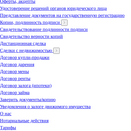
Оферты, акцепты
Удостоверение решений органов юридического лица
Представление документов на государственную регистрацию
Копии, подлинность подписи
Свидетельствование подлинности подписи
Свидетельство верности копий
Дистанционная сделка
Сделки с недвижимостью
Договор купли-продажи
Договор дарения
Договор мены
Договор ренты
Договор залога (ипотеки)
Договор займа
Заверить документы/копию
Уведомления о залоге движимого имущества
О нас
Нотариальные действия
Тарифы