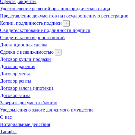
Оферты, акцепты
Удостоверение решений органов юридического лица
Представление документов на государственную регистрацию
Копии, подлинность подписи
Свидетельствование подлинности подписи
Свидетельство верности копий
Дистанционная сделка
Сделки с недвижимостью
Договор купли-продажи
Договор дарения
Договор мены
Договор ренты
Договор залога (ипотеки)
Договор займа
Заверить документы/копию
Уведомления о залоге движимого имущества
О нас
Нотариальные действия
Тарифы