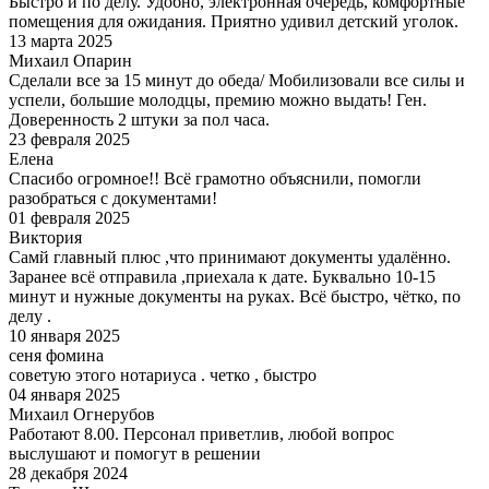
Быстро и по делу. Удобно, электронная очередь, комфортные
помещения для ожидания. Приятно удивил детский уголок.
13 марта 2025
Михаил Опарин
Сделали все за 15 минут до обеда/ Мобилизовали все силы и
успели, большие молодцы, премию можно выдать! Ген.
Доверенность 2 штуки за пол часа.
23 февраля 2025
Елена
Спасибо огромное!! Всё грамотно объяснили, помогли
разобраться с документами!
01 февраля 2025
Виктория
Самй главный плюс ,что принимают документы удалённо.
Заранее всё отправила ,приехала к дате. Буквально 10-15
минут и нужные документы на руках. Всё быстро, чётко, по
делу .
10 января 2025
сеня фомина
советую этого нотариуса . четко , быстро
04 января 2025
Михаил Огнерубов
Работают 8.00. Персонал приветлив, любой вопрос
выслушают и помогут в решении
28 декабря 2024