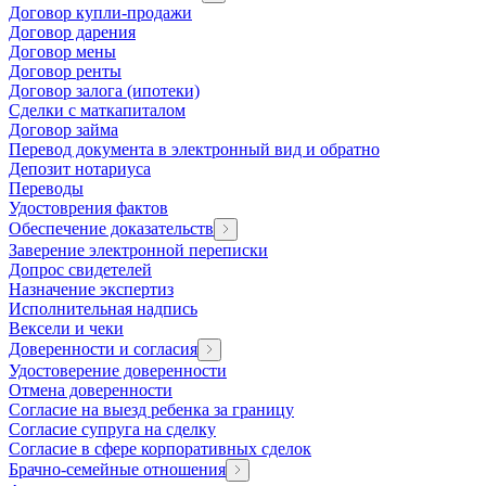
Договор купли-продажи
Договор дарения
Договор мены
Договор ренты
Договор залога (ипотеки)
Сделки с маткапиталом
Договор займа
Перевод документа в электронный вид и обратно
Депозит нотариуса
Переводы
Удостоврения фактов
Обеспечение доказательств
Заверение электронной переписки
Допрос свидетелей
Назначение экспертиз
Исполнительная надпись
Вексели и чеки
Доверенности и согласия
Удостоверение доверенности
Отмена доверенности
Согласие на выезд ребенка за границу
Согласие супруга на сделку
Согласие в сфере корпоративных сделок
Брачно-семейные отношения