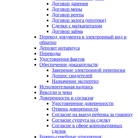
Договор дарения
Договор мены
Договор ренты
Договор залога (ипотеки)
Сделки с маткапиталом
Договор займа
Перевод документа в электронный вид и
обратно
Депозит нотариуса
Переводы
Удостоврения фактов
Обеспечение доказательств
Заверение электронной переписки
Допрос свидетелей
Назначение экспертиз
Исполнительная надпись
Вексели и чеки
Доверенности и согласия
Удостоверение доверенности
Отмена доверенности
Согласие на выезд ребенка за границу
Согласие супруга на сделку
Согласие в сфере корпоративных
сделок
Брачно-семейные отношения