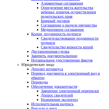
Алиментные соглашения
Определение места жительства
ребенка; порядок осуществления
родительских прав
Брачный договор
Соглашение о разделе имущества
Медиативное соглашение
Копии, подлинность подписи
Свидетельствование подлинности
подписи
Свидетельство верности копий
Дистанционная сделка
Заверить документы/копию
Нотариальное удостоверение фактов
Юридические лица
Депозит нотариуса
Перевод документа в электронный вид и
обратно
Переводы
Обеспечение доказательств
Заверение электронной переписки
Допрос свидетелей
Назначение экспертиз
Исполнительная надпись
Вексели и чеки