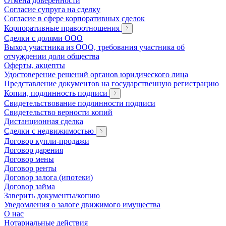
Отмена доверенности
Согласие супруга на сделку
Согласие в сфере корпоративных сделок
Корпоративные правоотношения
Сделки с долями ООО
Выход участника из ООО, требования участника об
отчуждении доли общества
Оферты, акцепты
Удостоверение решений органов юридического лица
Представление документов на государственную регистрацию
Копии, подлинность подписи
Свидетельствование подлинности подписи
Свидетельство верности копий
Дистанционная сделка
Сделки с недвижимостью
Договор купли-продажи
Договор дарения
Договор мены
Договор ренты
Договор залога (ипотеки)
Договор займа
Заверить документы/копию
Уведомления о залоге движимого имущества
О нас
Нотариальные действия