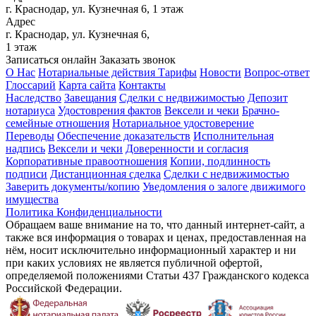
г. Краснодар, ул. Кузнечная 6, 1 этаж
Адрес
г. Краснодар, ул. Кузнечная 6,
1 этаж
Записаться онлайн
Заказать звонок
О Нас
Нотариальные действия
Тарифы
Новости
Вопрос-ответ
Глоссарий
Карта сайта
Контакты
Наследство
Завещания
Сделки с недвижимостью
Депозит
нотариуса
Удостоврения фактов
Вексели и чеки
Брачно-
семейные отношения
Нотариальное удостоверение
Переводы
Обеспечение доказательств
Исполнительная
надпись
Вексели и чеки
Доверенности и согласия
Корпоративные правоотношения
Копии, подлинность
подписи
Дистанционная сделка
Сделки с недвижимостью
Заверить документы/копию
Уведомления о залоге движимого
имущества
Политика Конфиденциальности
Обращаем ваше внимание на то, что данный интернет-сайт, а
также вся информация о товарах и ценах, предоставленная на
нём, носит исключительно информационный характер и ни
при каких условиях не является публичной офертой,
определяемой положениями Статьи 437 Гражданского кодекса
Российской Федерации.