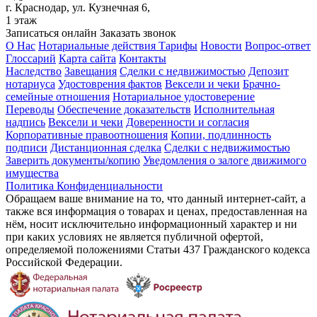
г. Краснодар, ул. Кузнечная 6,
1 этаж
Записаться онлайн
Заказать звонок
О Нас
Нотариальные действия
Тарифы
Новости
Вопрос-ответ
Глоссарий
Карта сайта
Контакты
Наследство
Завещания
Сделки с недвижимостью
Депозит
нотариуса
Удостоврения фактов
Вексели и чеки
Брачно-
семейные отношения
Нотариальное удостоверение
Переводы
Обеспечение доказательств
Исполнительная
надпись
Вексели и чеки
Доверенности и согласия
Корпоративные правоотношения
Копии, подлинность
подписи
Дистанционная сделка
Сделки с недвижимостью
Заверить документы/копию
Уведомления о залоге движимого
имущества
Политика Конфиденциальности
Обращаем ваше внимание на то, что данный интернет-сайт, а
также вся информация о товарах и ценах, предоставленная на
нём, носит исключительно информационный характер и ни
при каких условиях не является публичной офертой,
определяемой положениями Статьи 437 Гражданского кодекса
Российской Федерации.