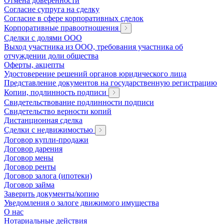
Отмена доверенности
Согласие супруга на сделку
Согласие в сфере корпоративных сделок
Корпоративные правоотношения
Сделки с долями ООО
Выход участника из ООО, требования участника об
отчуждении доли общества
Оферты, акцепты
Удостоверение решений органов юридического лица
Представление документов на государственную регистрацию
Копии, подлинность подписи
Свидетельствование подлинности подписи
Свидетельство верности копий
Дистанционная сделка
Сделки с недвижимостью
Договор купли-продажи
Договор дарения
Договор мены
Договор ренты
Договор залога (ипотеки)
Договор займа
Заверить документы/копию
Уведомления о залоге движимого имущества
О нас
Нотариальные действия