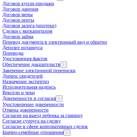
Договор купли-продажи
Договор дарения
Договор мены
Договор ренты
Договор залога (ипотеки)
Сделки с маткапиталом
Договор займа
Перевод документа в электронный вид и обратно
Депозит нотариуса
Переводы
Удостоврения фактов
Обеспечение доказательств
Заверение электронной переписки
Допрос свидетелей
Назначение экспертиз
Исполнительная надпись
Вексели и чеки
Доверенности и согласия
Удостоверение доверенности
Отмена доверенности
Согласие на выезд ребенка за границу
Согласие супруга на сделку
Согласие в сфере корпоративных сделок
Брачно-семейные отношения