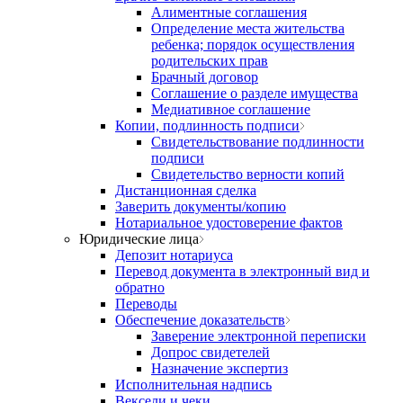
Алиментные соглашения
Определение места жительства
ребенка; порядок осуществления
родительских прав
Брачный договор
Соглашение о разделе имущества
Медиативное соглашение
Копии, подлинность подписи
Свидетельствование подлинности
подписи
Свидетельство верности копий
Дистанционная сделка
Заверить документы/копию
Нотариальное удостоверение фактов
Юридические лица
Депозит нотариуса
Перевод документа в электронный вид и
обратно
Переводы
Обеспечение доказательств
Заверение электронной переписки
Допрос свидетелей
Назначение экспертиз
Исполнительная надпись
Вексели и чеки