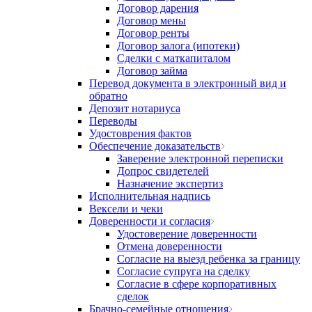
Договор дарения
Договор мены
Договор ренты
Договор залога (ипотеки)
Сделки с маткапиталом
Договор займа
Перевод документа в электронный вид и
обратно
Депозит нотариуса
Переводы
Удостоврения фактов
Обеспечение доказательств
Заверение электронной переписки
Допрос свидетелей
Назначение экспертиз
Исполнительная надпись
Вексели и чеки
Доверенности и согласия
Удостоверение доверенности
Отмена доверенности
Согласие на выезд ребенка за границу
Согласие супруга на сделку
Согласие в сфере корпоративных
сделок
Брачно-семейные отношения