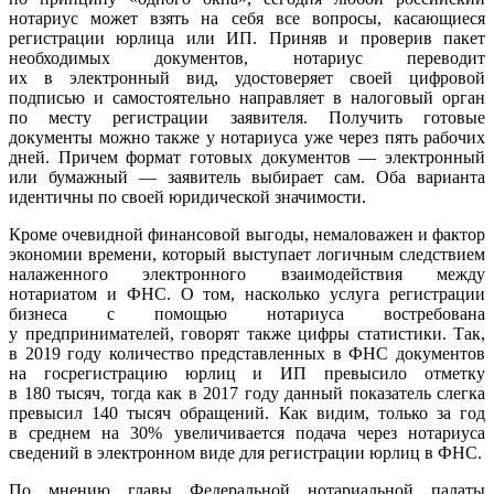
нотариус может взять на себя все вопросы, касающиеся
регистрации юрлица или ИП. Приняв и проверив пакет
необходимых документов, нотариус переводит
их в электронный вид, удостоверяет своей цифровой
подписью и самостоятельно направляет в налоговый орган
по месту регистрации заявителя. Получить готовые
документы можно также у нотариуса уже через пять рабочих
дней. Причем формат готовых документов — электронный
или бумажный — заявитель выбирает сам. Оба варианта
идентичны по своей юридической значимости.
Кроме очевидной финансовой выгоды, немаловажен и фактор
экономии времени, который выступает логичным следствием
налаженного электронного взаимодействия между
нотариатом и ФНС. О том, насколько услуга регистрации
бизнеса с помощью нотариуса востребована
у предпринимателей, говорят также цифры статистики. Так,
в 2019 году количество представленных в ФНС документов
на госрегистрацию юрлиц и ИП превысило отметку
в 180 тысяч, тогда как в 2017 году данный показатель слегка
превысил 140 тысяч обращений. Как видим, только за год
в среднем на 30% увеличивается подача через нотариуса
сведений в электронном виде для регистрации юрлиц в ФНС.
По мнению главы Федеральной нотариальной палаты