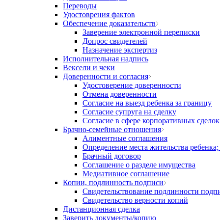
Переводы
Удостоврения фактов
Обеспечение доказательств
Заверение электронной переписки
Допрос свидетелей
Назначение экспертиз
Исполнительная надпись
Вексели и чеки
Доверенности и согласия
Удостоверение доверенности
Отмена доверенности
Согласие на выезд ребенка за границу
Согласие супруга на сделку
Согласие в сфере корпоративных сделок
Брачно-семейные отношения
Алиментные соглашения
Определение места жительства ребенка;
Брачный договор
Соглашение о разделе имущества
Медиативное соглашение
Копии, подлинность подписи
Свидетельствование подлинности подп
Свидетельство верности копий
Дистанционная сделка
Заверить документы/копию