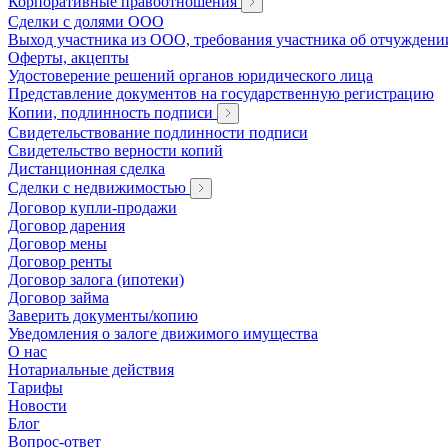
Корпоративные правоотношения
Сделки с долями ООО
Выход участника из ООО, требования участника об отчуждени
Оферты, акцепты
Удостоверение решений органов юридического лица
Представление документов на государственную регистрацию
Копии, подлинность подписи
Свидетельствование подлинности подписи
Свидетельство верности копий
Дистанционная сделка
Сделки с недвижимостью
Договор купли-продажи
Договор дарения
Договор мены
Договор ренты
Договор залога (ипотеки)
Договор займа
Заверить документы/копию
Уведомления о залоге движимого имущества
О нас
Нотариальные действия
Тарифы
Новости
Блог
Вопрос-ответ