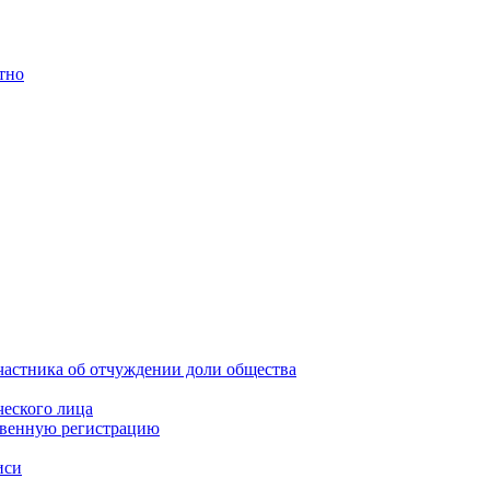
тно
частника об отчуждении доли общества
еского лица
твенную регистрацию
иси