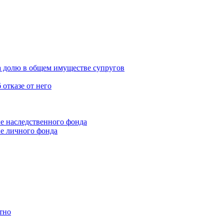
а долю в общем имуществе супругов
 отказе от него
е наследственного фонда
е личного фонда
тно