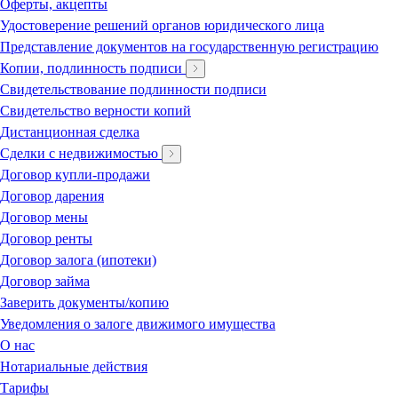
Оферты, акцепты
Удостоверение решений органов юридического лица
Представление документов на государственную регистрацию
Копии, подлинность подписи
Свидетельствование подлинности подписи
Свидетельство верности копий
Дистанционная сделка
Сделки с недвижимостью
Договор купли-продажи
Договор дарения
Договор мены
Договор ренты
Договор залога (ипотеки)
Договор займа
Заверить документы/копию
Уведомления о залоге движимого имущества
О нас
Нотариальные действия
Тарифы