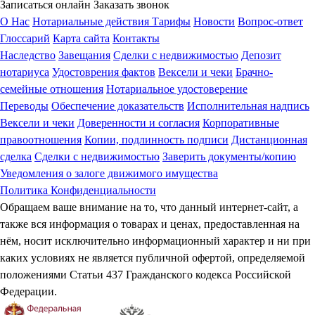
Записаться онлайн
Заказать звонок
О Нас
Нотариальные действия
Тарифы
Новости
Вопрос-ответ
Глоссарий
Карта сайта
Контакты
Наследство
Завещания
Сделки с недвижимостью
Депозит
нотариуса
Удостоврения фактов
Вексели и чеки
Брачно-
семейные отношения
Нотариальное удостоверение
Переводы
Обеспечение доказательств
Исполнительная надпись
Вексели и чеки
Доверенности и согласия
Корпоративные
правоотношения
Копии, подлинность подписи
Дистанционная
сделка
Сделки с недвижимостью
Заверить документы/копию
Уведомления о залоге движимого имущества
Политика Конфиденциальности
Обращаем ваше внимание на то, что данный интернет-сайт, а
также вся информация о товарах и ценах, предоставленная на
нём, носит исключительно информационный характер и ни при
каких условиях не является публичной офертой, определяемой
положениями Статьи 437 Гражданского кодекса Российской
Федерации.