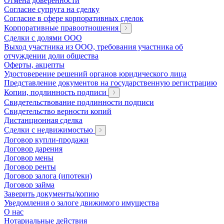
Отмена доверенности
Согласие супруга на сделку
Согласие в сфере корпоративных сделок
Корпоративные правоотношения
Сделки с долями ООО
Выход участника из ООО, требования участника об
отчуждении доли общества
Оферты, акцепты
Удостоверение решений органов юридического лица
Представление документов на государственную регистрацию
Копии, подлинность подписи
Свидетельствование подлинности подписи
Свидетельство верности копий
Дистанционная сделка
Сделки с недвижимостью
Договор купли-продажи
Договор дарения
Договор мены
Договор ренты
Договор залога (ипотеки)
Договор займа
Заверить документы/копию
Уведомления о залоге движимого имущества
О нас
Нотариальные действия