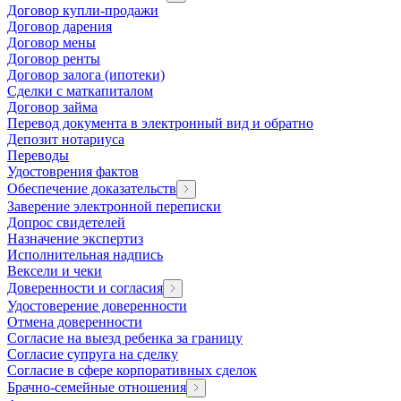
Договор купли-продажи
Договор дарения
Договор мены
Договор ренты
Договор залога (ипотеки)
Сделки с маткапиталом
Договор займа
Перевод документа в электронный вид и обратно
Депозит нотариуса
Переводы
Удостоврения фактов
Обеспечение доказательств
Заверение электронной переписки
Допрос свидетелей
Назначение экспертиз
Исполнительная надпись
Вексели и чеки
Доверенности и согласия
Удостоверение доверенности
Отмена доверенности
Согласие на выезд ребенка за границу
Согласие супруга на сделку
Согласие в сфере корпоративных сделок
Брачно-семейные отношения