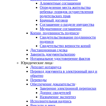
Алиментные соглашения
Определение места жительства
ребенка; порядок осуществления
родительских прав
Брачный договор
Соглашение о разделе имущества
Медиативное соглашение
Копии, подлинность подписи
Свидетельствование подлинности
подписи
Свидетельство верности копий
Дистанционная сделка
Заверить документы/копию
Нотариальное удостоверение фактов
Юридические лица
Депозит нотариуса
Перевод документа в электронный вид и
обратно
Переводы
Обеспечение доказательств
Заверение электронной переписки
Допрос свидетелей
Назначение экспертиз
Исполнительная надпись
Вексели и чеки