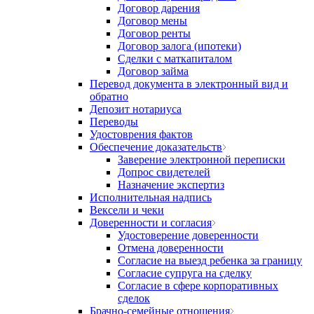
Договор дарения
Договор мены
Договор ренты
Договор залога (ипотеки)
Сделки с маткапиталом
Договор займа
Перевод документа в электронный вид и
обратно
Депозит нотариуса
Переводы
Удостоврения фактов
Обеспечение доказательств
Заверение электронной переписки
Допрос свидетелей
Назначение экспертиз
Исполнительная надпись
Вексели и чеки
Доверенности и согласия
Удостоверение доверенности
Отмена доверенности
Согласие на выезд ребенка за границу
Согласие супруга на сделку
Согласие в сфере корпоративных
сделок
Брачно-семейные отношения