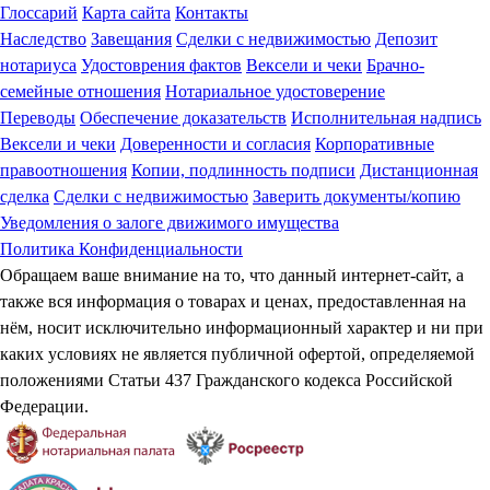
Глоссарий
Карта сайта
Контакты
Наследство
Завещания
Сделки с недвижимостью
Депозит
нотариуса
Удостоврения фактов
Вексели и чеки
Брачно-
семейные отношения
Нотариальное удостоверение
Переводы
Обеспечение доказательств
Исполнительная надпись
Вексели и чеки
Доверенности и согласия
Корпоративные
правоотношения
Копии, подлинность подписи
Дистанционная
сделка
Сделки с недвижимостью
Заверить документы/копию
Уведомления о залоге движимого имущества
Политика Конфиденциальности
Обращаем ваше внимание на то, что данный интернет-сайт, а
также вся информация о товарах и ценах, предоставленная на
нём, носит исключительно информационный характер и ни при
каких условиях не является публичной офертой, определяемой
положениями Статьи 437 Гражданского кодекса Российской
Федерации.