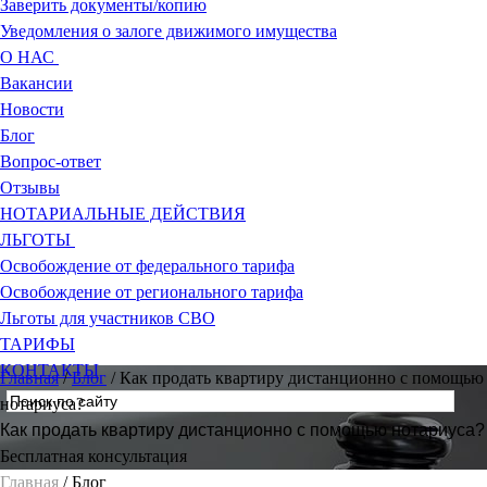
Заверить документы/копию
Уведомления о залоге движимого имущества
О НАС
Вакансии
Новости
Блог
Вопрос-ответ
Отзывы
НОТАРИАЛЬНЫЕ ДЕЙСТВИЯ
ЛЬГОТЫ
Освобождение от федерального тарифа
Освобождение от регионального тарифа
Льготы для участников СВО
ТАРИФЫ
КОНТАКТЫ
Главная
/
Блог
/
Как продать квартиру дистанционно с помощью
нотариуса?
Как продать квартиру дистанционно с помощью нотариуса?
Бесплатная консультация
Главная
/ Блог