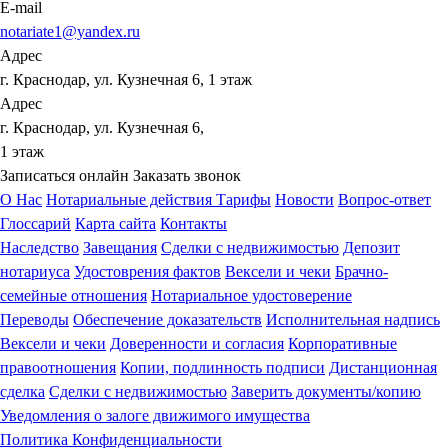
E-mail
notariate1@yandex.ru
Адрес
г. Краснодар, ул. Кузнечная 6, 1 этаж
Адрес
г. Краснодар, ул. Кузнечная 6,
1 этаж
Записаться онлайн
Заказать звонок
О Нас
Нотариальные действия
Тарифы
Новости
Вопрос-ответ
Глоссарий
Карта сайта
Контакты
Наследство
Завещания
Сделки с недвижимостью
Депозит
нотариуса
Удостоврения фактов
Вексели и чеки
Брачно-
семейные отношения
Нотариальное удостоверение
Переводы
Обеспечение доказательств
Исполнительная надпись
Вексели и чеки
Доверенности и согласия
Корпоративные
правоотношения
Копии, подлинность подписи
Дистанционная
сделка
Сделки с недвижимостью
Заверить документы/копию
Уведомления о залоге движимого имущества
Политика Конфиденциальности